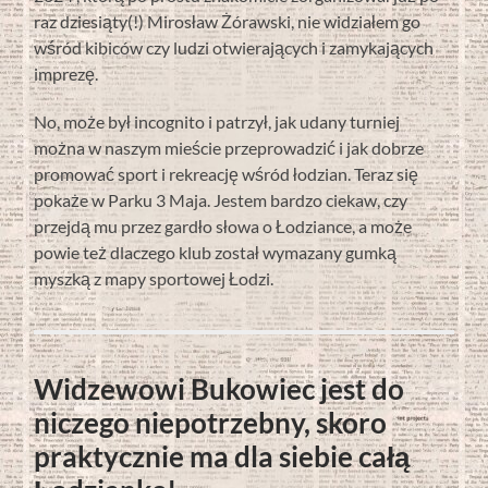
raz dziesiąty(!) Mirosław Żórawski, nie widziałem go
wśród kibiców czy ludzi otwierających i zamykających
imprezę.
No, może był incognito i patrzył, jak udany turniej
można w naszym mieście przeprowadzić i jak dobrze
promować sport i rekreację wśród łodzian. Teraz się
pokaże w Parku 3 Maja. Jestem bardzo ciekaw, czy
przejdą mu przez gardło słowa o Łodziance, a może
powie też dlaczego klub został wymazany gumką
myszką z mapy sportowej Łodzi.
Widzewowi Bukowiec jest do
niczego niepotrzebny, skoro
praktycznie ma dla siebie całą