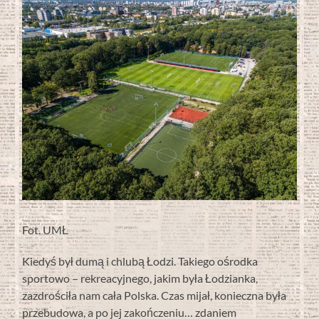
Fot. UMŁ
Kiedyś był dumą i chlubą Łodzi. Takiego ośrodka
sportowo – rekreacyjnego, jakim była Łodzianka,
zazdrościła nam cała Polska. Czas mijał, konieczna była
przebudowa, a po jej zakończeniu… zdaniem