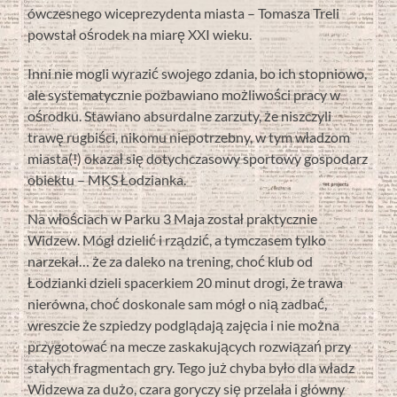
ówczesnego wiceprezydenta miasta – Tomasza Treli
powstał ośrodek na miarę XXI wieku.
Inni nie mogli wyrazić swojego zdania, bo ich stopniowo,
ale systematycznie pozbawiano możliwości pracy w
ośrodku. Stawiano absurdalne zarzuty, że niszczyli
trawę rugbiści, nikomu niepotrzebny, w tym władzom
miasta(!) okazał się dotychczasowy sportowy gospodarz
obiektu – MKS Łodzianka.
Na włościach w Parku 3 Maja został praktycznie
Widzew. Mógł dzielić i rządzić, a tymczasem tylko
narzekał… że za daleko na trening, choć klub od
Łodzianki dzieli spacerkiem 20 minut drogi, że trawa
nierówna, choć doskonale sam mógł o nią zadbać,
wreszcie że szpiedzy podglądają zajęcia i nie można
przygotować na mecze zaskakujących rozwiązań przy
stałych fragmentach gry. Tego już chyba było dla władz
Widzewa za dużo, czara goryczy się przelała i główny