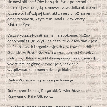
się nowi piłkarze? Oby, bo są drużynie potrzebni ale…
nie mniej ważne będą rozmowy z zawodnikami, którym
w czerwcu kończą się kontrakty, a jest ich aż nomen
omen trzynastu, w tym m.in. Rafał Gikiewicz czy
Mateusz Żyro.
Wszystko zaczęło się normalnie, spokojnie. Można
odetchnąć z ulgą. Wygląda na to, że Widzew daleki jest
od finansowych i organizacyjnych zawirowań Lechii
Gdańsk czy Pogoni Szczecin, a szczebel niżej Kotwicy
Kołobrzeg. Pilnowanie klubowej kasy i nie rzucanie się z
wydatkami na głęboką wodę jest, bez cienia
wątpliwości, sukcesem łódzkiego klubu.
Kadra Widzewa na pierwszym treningu:
Bramkarze:
Mikołaj Biegański, Oliwier Józwik, Jak
Krzywański, Rafał Gikiewicz.
Obrońcy:
Jakub Grzejszczak, Kreshnik Hajrizi, Juan