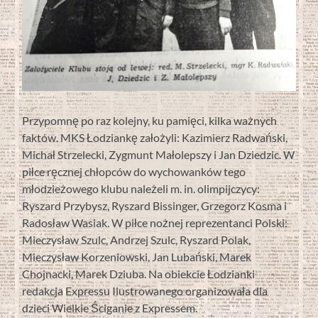
Przypomnę po raz kolejny, ku pamięci, kilka ważnych
faktów. MKS Łodziankę założyli: Kazimierz Radwański,
Michał Strzelecki, Zygmunt Małolepszy i Jan Dziedzic. W
piłce ręcznej chłopców do wychowanków tego
młodzieżowego klubu należeli m. in. olimpijczycy:
Ryszard Przybysz, Ryszard Bissinger, Grzegorz Kosma i
Radosław Wasiak. W piłce nożnej reprezentanci Polski:
Mieczysław Szulc, Andrzej Szulc, Ryszard Polak,
Mieczysław Korzeniowski, Jan Lubański, Marek
Chojnacki, Marek Dziuba. Na obiekcie Łodzianki
redakcja Expressu Ilustrowanego organizowała dla
dzieci Wielkie Ściganie z Expressem.