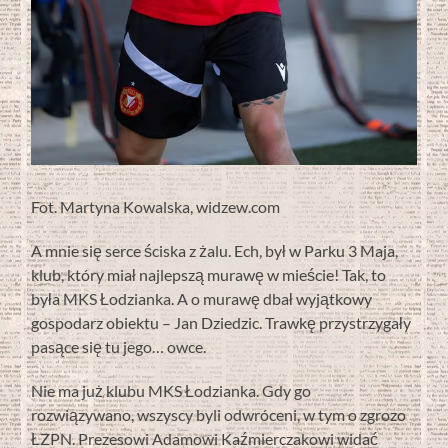
Fot. Martyna Kowalska, widzew.com
A mnie się serce ściska z żalu. Ech, był w Parku 3 Maja,
klub, który miał najlepszą murawę w mieście! Tak, to
była MKS Łodzianka. A o murawę dbał wyjątkowy
gospodarz obiektu – Jan Dziedzic. Trawkę przystrzygały
pasące się tu jego… owce.
Nie ma już klubu MKS Łodzianka. Gdy go
rozwiązywano, wszyscy byli odwróceni, w tym o zgrozo
ŁZPN. Prezesowi Adamowi Kaźmierczakowi widać