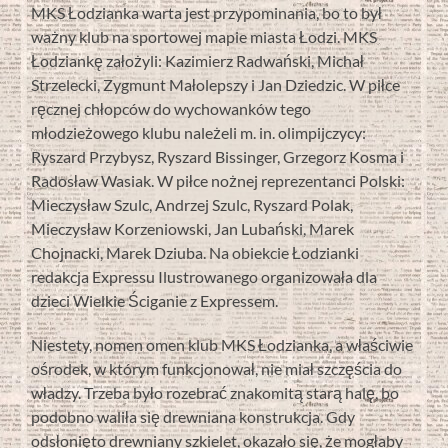
MKS Łodzianka warta jest przypominania, bo to był
ważny klub na sportowej mapie miasta Łodzi. MKS
Łodziankę założyli: Kazimierz Radwański, Michał
Strzelecki, Zygmunt Małolepszy i Jan Dziedzic. W piłce
ręcznej chłopców do wychowanków tego
młodzieżowego klubu należeli m. in. olimpijczycy:
Ryszard Przybysz, Ryszard Bissinger, Grzegorz Kosma i
Radosław Wasiak. W piłce nożnej reprezentanci Polski:
Mieczysław Szulc, Andrzej Szulc, Ryszard Polak,
Mieczysław Korzeniowski, Jan Lubański, Marek
Chojnacki, Marek Dziuba. Na obiekcie Łodzianki
redakcja Expressu Ilustrowanego organizowała dla
dzieci Wielkie Ściganie z Expressem.
Niestety, nomen omen klub MKS Łodzianka, a właściwie
ośrodek, w którym funkcjonował, nie miał szczęścia do
władzy. Trzeba było rozebrać znakomitą starą halę, bo
podobno waliła się drewniana konstrukcja. Gdy
odsłonięto drewniany szkielet, okazało się, że mogłaby