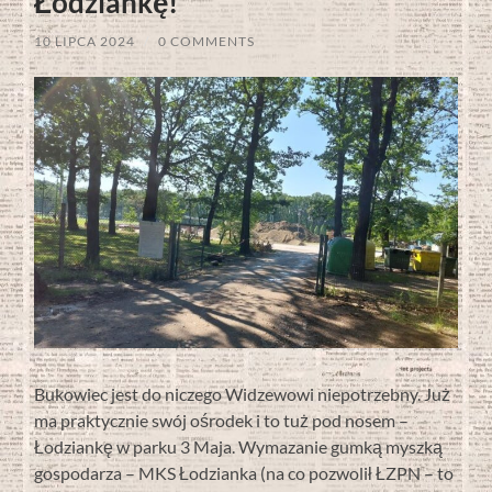
Łodziankę!
10 LIPCA 2024
/
0 COMMENTS
Bukowiec jest do niczego Widzewowi niepotrzebny. Już
ma praktycznie swój ośrodek i to tuż pod nosem –
Łodziankę w parku 3 Maja. Wymazanie gumką myszką
gospodarza – MKS Łodzianka (na co pozwolił ŁZPN – to