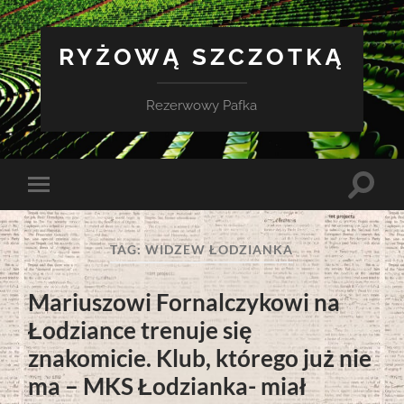
RYŻOWĄ SZCZOTKĄ
Rezerwowy Pafka
Toggle
Toggle
search
mobile
field
menu
TAG:
WIDZEW ŁODZIANKA
Mariuszowi Fornalczykowi na
Łodziance trenuje się
znakomicie. Klub, którego już nie
ma – MKS Łodzianka- miał