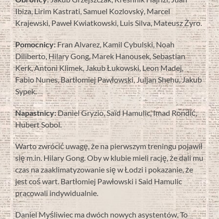
Ibiza, Lirim Kastrati, Samuel Kozlovský, Marcel
Krajewski, Paweł Kwiatkowski, Luis Silva, Mateusz Żyro.
Pomocnicy:
Fran Alvarez, Kamil Cybulski, Noah
Diliberto, Hilary Gong, Marek Hanousek, Sebastian
Kerk, Antoni Klimek, Jakub Łukowski, Leon Madej,
Fabio Nunes, Bartłomiej Pawłowski, Juljan Shehu, Jakub
Sypek.
Napastnicy:
Daniel Gryzio, Saïd Hamulic, Imad Rondić,
Hubert Sobol.
Warto zwrócić uwagę, że na pierwszym treningu pojawił
się m.in. Hilary Gong. Oby w klubie mieli rację, że dali mu
czas na zaaklimatyzowanie się w Łodzi i pokazanie, że
jest coś wart. Bartłomiej Pawłowski i Said Hamulic
pracowali indywidualnie.
Daniel Myśliwiec ma dwóch nowych asystentów. To