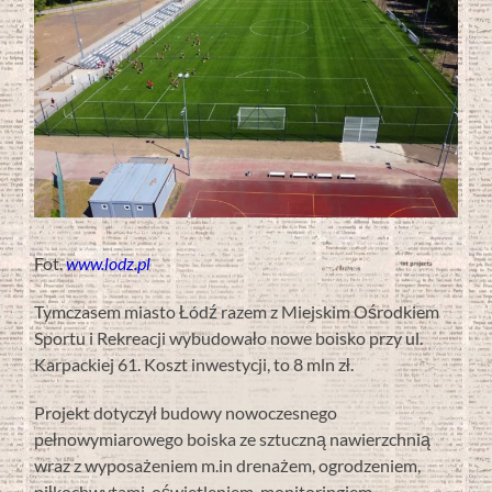
Fot.
www.lodz.pl
Tymczasem miasto Łódź razem z Miejskim Ośrodkiem
Sportu i Rekreacji wybudowało nowe boisko przy ul.
Karpackiej 61. Koszt inwestycji, to 8 mln zł.
Projekt dotyczył budowy nowoczesnego
pełnowymiarowego boiska ze sztuczną nawierzchnią
wraz z wyposażeniem m.in drenażem, ogrodzeniem,
piłkochwytami, oświetleniem, monitoringiem,