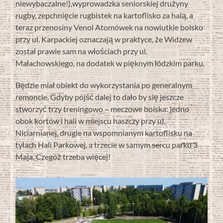
niewybaczalne!),wyprowadzka seniorskiej drużyny
rugby, zepchnięcie rugbistek na kartoflisko za halą, a
teraz przenosiny Venol Atomówek na nowiutkie boisko
przy ul. Karpackiej oznaczają w praktyce, że Widzew
został prawie sam na włościach przy ul.
Małachowskiego, na dodatek w pięknym łódzkim parku.
Będzie miał obiekt do wykorzystania po generalnym
remoncie. Gdyby pójść dalej to dało by się jeszcze
stworzyć trzy treningowo – meczowe boiska: jedno
obok kortów i hali w miejscu haszczy przy ul.
Niciarnianej, drugie na wspomnianym kartoflisku na
tyłach Hali Parkowej, a trzecie w samym sercu parku 3
Maja. Czegóż trzeba więcej!