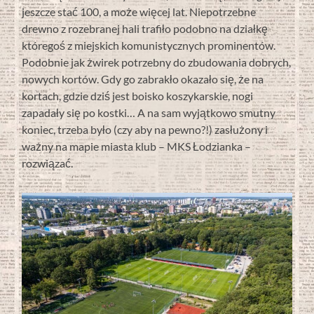
jeszcze stać 100, a może więcej lat. Niepotrzebne
drewno z rozebranej hali trafiło podobno na działkę
któregoś z miejskich komunistycznych prominentów.
Podobnie jak żwirek potrzebny do zbudowania dobrych,
nowych kortów. Gdy go zabrakło okazało się, że na
kortach, gdzie dziś jest boisko koszykarskie, nogi
zapadały się po kostki… A na sam wyjątkowo smutny
koniec, trzeba było (czy aby na pewno?!) zasłużony i
ważny na mapie miasta klub – MKS Łodzianka –
rozwiązać.