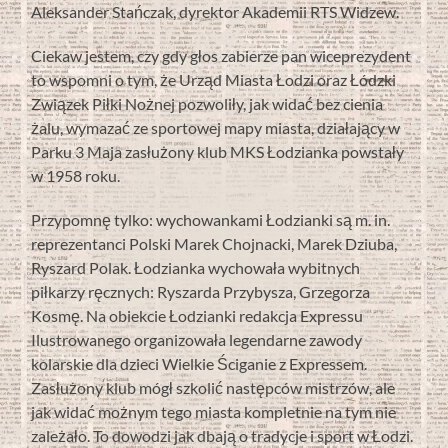
Aleksander Stańczak, dyrektor Akademii RTS Widzew.
Ciekaw jestem, czy gdy głos zabierze pan wiceprezydent
to wspomni o tym, że Urząd Miasta Łodzi oraz Łódzki
Związek Piłki Nożnej pozwoliły, jak widać bez cienia
żalu, wymazać ze sportowej mapy miasta, działający w
Parku 3 Maja zasłużony klub MKS Łodzianka powstały
w 1958 roku.
Przypomnę tylko: wychowankami Łodzianki są m. in.
reprezentanci Polski Marek Chojnacki, Marek Dziuba,
Ryszard Polak. Łodzianka wychowała wybitnych
piłkarzy ręcznych: Ryszarda Przybysza, Grzegorza
Kosmę. Na obiekcie Łodzianki redakcja Expressu
Ilustrowanego organizowała legendarne zawody
kolarskie dla dzieci Wielkie Ściganie z Expressem.
Zasłużony klub mógł szkolić następców mistrzów, ale
jak widać możnym tego miasta kompletnie na tym nie
zależało. To dowodzi jak dbają o tradycje i sport w Łodzi.