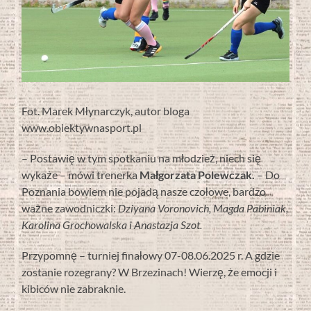
Fot. Marek Młynarczyk, autor bloga
www.obiektywnasport.pl
– Postawię w tym spotkaniu na młodzież, niech się
wykaże – mówi trenerka
Małgorzata Polewczak.
– Do
Poznania bowiem nie pojadą nasze czołowe, bardzo
ważne zawodniczki:
Dziyana Voronovich, Magda Pabiniak,
Karolina Grochowalska i Anastazja Szot.
Przypomnę – turniej finałowy 07-08.06.2025 r. A gdzie
zostanie rozegrany? W Brzezinach! Wierzę, że emocji i
kibiców nie zabraknie.