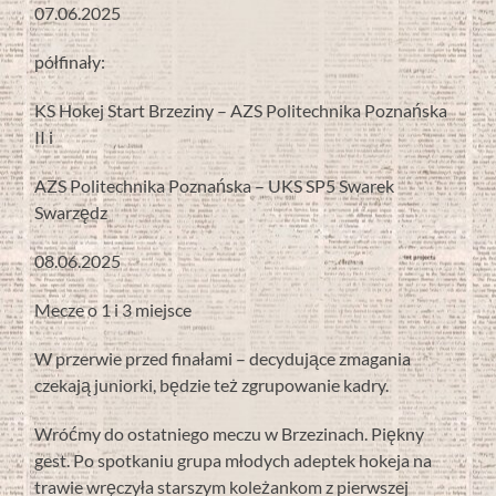
07.06.2025
półfinały:
KS Hokej Start Brzeziny – AZS Politechnika Poznańska
II i
AZS Politechnika Poznańska – UKS SP5 Swarek
Swarzędz
08.06.2025
Mecze o 1 i 3 miejsce
W przerwie przed finałami – decydujące zmagania
czekają juniorki, będzie też zgrupowanie kadry.
Wróćmy do ostatniego meczu w Brzezinach. Piękny
gest. Po spotkaniu grupa młodych adeptek hokeja na
trawie wręczyła starszym koleżankom z pierwszej