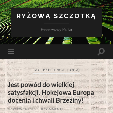
RYŻOWĄ SZCZOTKĄ
Rezerwowy Pafka
Toggle
Toggle
search
mobile
field
menu
TAG:
PZHT
(PAGE 1 OF 3)
Jest powód do wielkiej
satysfakcji. Hokejowa Europa
docenia i chwali Brzeziny!
8 CZERWCA 2026
/
0 COMMENTS