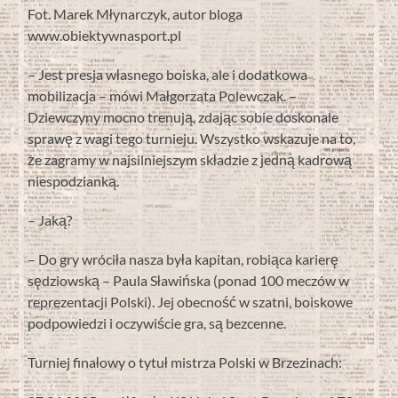
Fot. Marek Młynarczyk, autor bloga
www.obiektywnasport.pl
– Jest presja własnego boiska, ale i dodatkowa
mobilizacja – mówi Małgorzata Polewczak. –
Dziewczyny mocno trenują, zdając sobie doskonale
sprawę z wagi tego turnieju. Wszystko wskazuje na to,
że zagramy w najsilniejszym składzie z jedną kadrową
niespodzianką.
– Jaką?
– Do gry wróciła nasza była kapitan, robiąca karierę
sędziowską – Paula Sławińska (ponad 100 meczów w
reprezentacji Polski). Jej obecność w szatni, boiskowe
podpowiedzi i oczywiście gra, są bezcenne.
Turniej finałowy o tytuł mistrza Polski w Brzezinach: