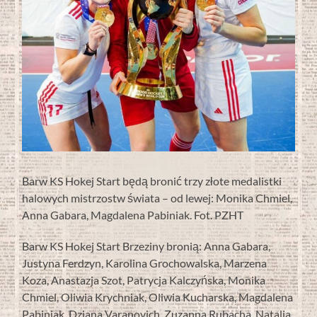
Barw KS Hokej Start będą bronić trzy złote medalistki
halowych mistrzostw świata – od lewej: Monika Chmiel,
Anna Gabara, Magdalena Pabiniak. Fot. PZHT
Barw KS Hokej Start Brzeziny bronią: Anna Gabara,
Justyna Ferdzyn, Karolina Grochowalska, Marzena
Koza, Anastazja Szot, Patrycja Kalczyńska, Monika
Chmiel, Oliwia Krychniak, Oliwia Kucharska, Magdalena
Pabiniak, Dziana Varanovich, Zuzanna Rubacha, Natalia