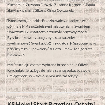
Kucharska, Zuzanna Drożdż, Zuzanna Kornecka, Paula
Sławińska, Emilia Sikora, Kinga Owczarek.
Tymczasem juniorki z Brzezin, walcząc zacięcie w
półfinale MP z późniejszymi mistrzyniami Swarkiem
Swarzędz 0:2, ostatecznie zdobyły brązowy medal. –
Były bramkowe sytuacje, była szansa, żeby
wyeliminować Swarka. Cóż nie udało się. Spróbujemy w
przyszłym roku powalczyć o złoto – mówi Małgorzata
Polewczak.
MVP turnieju została wybrana brzezinianka Oliwia
Krychniak. Teraz będzie miała szansę pokazać swoje
umiejętności w walce o seniorskie zaszczyty.
KS Hokej Start Brzeziny. Ostatni