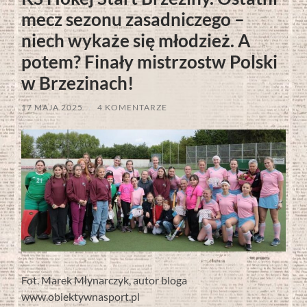
mecz sezonu zasadniczego –
niech wykaże się młodzież. A
potem? Finały mistrzostw Polski
w Brzezinach!
17 MAJA 2025
/
4 KOMENTARZE
Fot. Marek Młynarczyk, autor bloga
www.obiektywnasport.pl