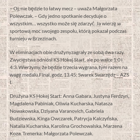
– Oj, nie będzie to łatwy mecz – uważa Małgorzata
Polewczak. – Gdy jedno spotkanie decyduje o
wszystkim… wszystko może się zdarzyć. Ja wierzę w
sportową moc swojego zespołu, którą pokazał podczas
turnieju w Brzezinach.
W eliminacjach obie drużynyzagrały ze sobą dwa razy.
Zwycięstwa odniósł KS Hokej Start, ale po walce 1:0 i
4:3. Wierzymy, że będzie trzecia wygrana, tym razem na
wagę medalu.Finał, godz. 13.45: Swarek Swarzędz – AZS
I.
Drużyna KS Hokej Start: Anna Gabara, Justyna Ferdzyn,
Magdalena Pabiniak, Oliwia Kucharska, Natasza
Nowakowska, Dziyana Varanovich, Gabriela
Budziewska, Kinga Owczarek, Patrycja Kalczyńska,
Natalia Kucharska, Karolina Grochowalska, Marzena
Koza. Trenerka: Małgorzata Polewczak.