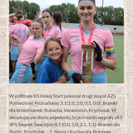
W półfinale KS Hokej Start pokonał drugi zespół AZS
Politechniki Poznańskiej 3:1(1:0, 2:0, 0:1, 0:0). Bramki
dla brzezinianek: Rubacha, Varanovich, Krychniak. W
decydującym złocie pojedynku brzezinianki wygrały zKS
SP5 Swarek Swarzędz 4:2 (0:0, 1:0, 2:1, 1:1). Bramki dla
Startu: Krychniak – 2, Sikora i Kucharska. Brązowy