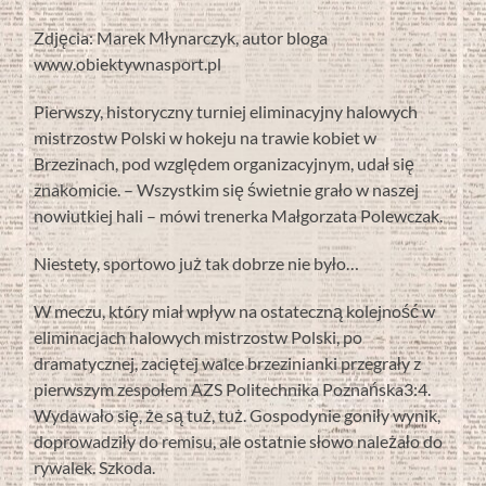
Zdjęcia: Marek Młynarczyk, autor bloga
www.obiektywnasport.pl
Pierwszy, historyczny turniej eliminacyjny halowych
mistrzostw Polski w hokeju na trawie kobiet w
Brzezinach, pod względem organizacyjnym, udał się
znakomicie. – Wszystkim się świetnie grało w naszej
nowiutkiej hali – mówi trenerka Małgorzata Polewczak.
Niestety, sportowo już tak dobrze nie było…
W meczu, który miał wpływ na ostateczną kolejność w
eliminacjach halowych mistrzostw Polski, po
dramatycznej, zaciętej walce brzezinianki przegrały z
pierwszym zespołem AZS Politechnika Poznańska3:4.
Wydawało się, że są tuż, tuż. Gospodynie goniły wynik,
doprowadziły do remisu, ale ostatnie słowo należało do
rywalek. Szkoda.