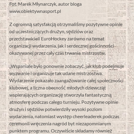
Fot. Marek Młynarczyk, autor bloga
www.obiektywnasport.pl
Z ogromną satysfakcją otrzymaliśmy pozytywne opinie
od uczestniczących drużyn, sędziów oraz
przedstawicieli EuroHockey zarówno na temat
organizacji wydarzenia, jak i serdecznej gościnności
okazywanej przez cały czas trwania mistrzostw.
„Wspaniale było ponownie zobaczyć, jak klub podejmuje
wyzwanie i organizuje tak udane mistrzostwa.
Wydarzenie pokazało zaangażowanie całej społeczności
klubowej, a liczna obecność młodych dziewcząt
wspierających organizację stworzyła fantastyczną
atmosferę podczas całego turnieju. Pozytywne opinie
drużyn i sędziów potwierdziły wysoki poziom
wydarzenia, natomiast występ cheerleaderek podczas
ceremonii wręczenia nagród byt niezapomnianym
punktem programu. Oczywiście składamy również