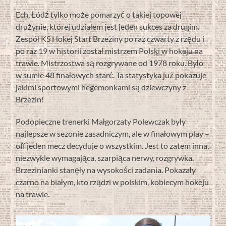
Ech, Łódź tylko może pomarzyć o takiej topowej
drużynie, której udziałem jest jeden sukces za drugim.
Zespół KS Hokej Start Brzeziny po raz czwarty z rzędu i
po raz 19 w historii został mistrzem Polski w hokeju na
trawie. Mistrzostwa są rozgrywane od 1978 roku. Było
w sumie 48 finałowych starć. Ta statystyka już pokazuje
jakimi sportowymi hegemonkami są dziewczyny z
Brzezin!
Podopieczne trenerki Małgorzaty Polewczak były
najlepsze w sezonie zasadniczym, ale w finałowym play –
off jeden mecz decyduje o wszystkim. Jest to zatem inna,
niezwykle wymagająca, szarpiąca nerwy, rozgrywka.
Brzezinianki stanęły na wysokości zadania. Pokazały
czarno na białym, kto rządzi w polskim, kobiecym hokeju
na trawie.