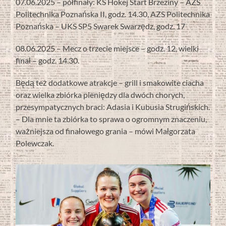
07.06.2025 – półfinały: KS Hokej Start Brzeziny – AZS
Politechnika Poznańska II, godz. 14.30, AZS Politechnika
Poznańska – UKS SP5 Swarek Swarzędz, godz. 17
08.06.2025 – Mecz o trzecie miejsce – godz. 12, wielki
finał – godz. 14.30.
Będą też dodatkowe atrakcje – grill i smakowite ciacha
oraz wielka zbiórka pieniędzy dla dwóch chorych,
przesympatycznych braci: Adasia i Kubusia Strugińskich.
– Dla mnie ta zbiórka to sprawa o ogromnym znaczeniu,
ważniejsza od finałowego grania – mówi Małgorzata
Polewczak.