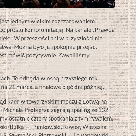
ki jest jednym wielkim rozczarowaniem.
 po prostu kompromitacją. Na kanale „Prawda
ek:- W przeszłości ani w przyszłości nie
łatwa. Można było ją spokojnie przejść.
jest mówić pozytywnie. Zawaliliśmy
żach. Te odbędą wiosną przyszłego roku.
a 21 marca, a finałowe pięć dni później.
gląd kadr w towarzyskim meczu z Łotwą na
Michała Probierza zagrają sparing ze 132.
y ostatnie cztery spotkania z tym rywalem.
ski/Bułka — Frankowski, Kiwior, Wieteska,
, S. Szymański, Piotrowski — Lewandowski,