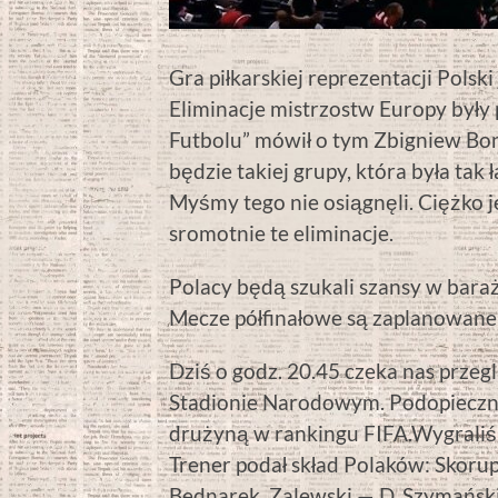
Gra piłkarskiej reprezentacji Pols
Eliminacje mistrzostw Europy były
Futbolu” mówił o tym Zbigniew Boni
będzie takiej grupy, która była tak 
Myśmy tego nie osiągnęli. Ciężko 
sromotnie te eliminacje.
Polacy będą szukali szansy w bara
Mecze półfinałowe są zaplanowane n
Dziś o godz. 20.45 czeka nas prze
Stadionie Narodowym. Podopieczni 
drużyną w rankingu FIFA.Wygraliśm
Trener podał skład Polaków: Skorup
Bednarek, Zalewski — D. Szymański