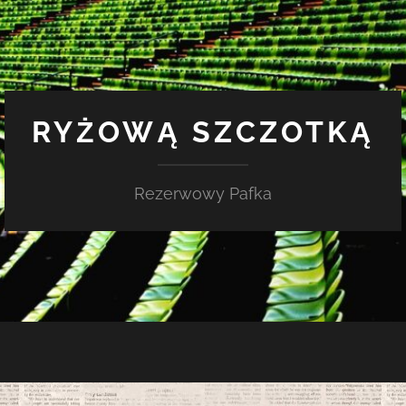
RYŻOWĄ SZCZOTKĄ
Rezerwowy Pafka