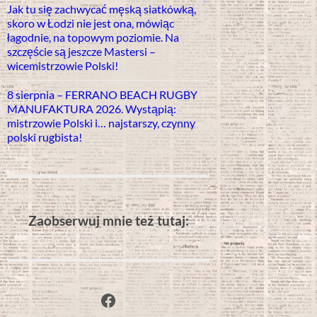
Jak tu się zachwycać męską siatkówką,
skoro w Łodzi nie jest ona, mówiąc
łagodnie, na topowym poziomie. Na
szczęście są jeszcze Mastersi –
wicemistrzowie Polski!
8 sierpnia – FERRANO BEACH RUGBY
MANUFAKTURA 2026. Wystąpią:
mistrzowie Polski i… najstarszy, czynny
polski rugbista!
Zaobserwuj mnie też tutaj:
Facebook