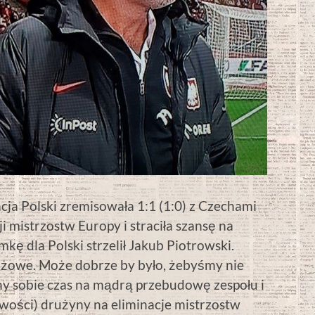
a Polski zremisowała 1:1 (1:0) z Czechami
ji mistrzostw Europy i straciła szansę na
kę dla Polski strzelił Jakub Piotrowski.
żowe. Może dobrze by było, żebyśmy nie
y sobie czas na mądrą przebudowę zespołu i
wości) drużyny na eliminacje mistrzostw