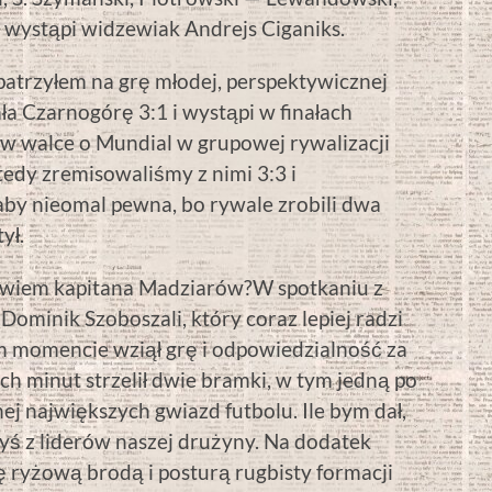
 wystąpi widzewiak Andrejs Ciganiks.
patrzyłem na grę młodej, perspektywicznej
ła Czarnogórę 3:1 i wystąpi w finałach
w walce o Mundial w grupowej rywalizacji
edy zremisowaliśmy z nimi 3:3 i
aby nieomal pewna, bo rywale zrobili dwa
ył.
bowiem kapitana Madziarów?W spotkaniu z
ominik Szoboszali, który coraz lepiej radzi
m momencie wziął grę i odpowiedzialność za
ch minut strzelił dwie bramki, w tym jedną po
nej największych gwiazd futbolu. Ile bym dał,
yś z liderów naszej drużyny. Na dodatek
ę ryżową brodą i posturą rugbisty formacji