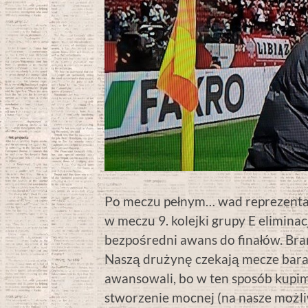
Po meczu pełnym… wad reprezentacj
w meczu 9. kolejki grupy E eliminac
bezpośredni awans do finałów. Bram
Naszą drużynę czekają mecze bara
awansowali, bo w ten sposób kupim
stworzenie mocnej (na nasze możli