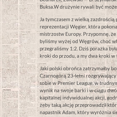
Buksa.W drużynie rywali być może
Ja tymczasem z wielką zazdrością 
reprezentacji Węgier, która pokona
mistrzostw Europy. Przypomnę, że 
byliśmy wyżej od Węgrów, choć wt
przegraliśmy 1:2. Dziś porażka był
kroki do przodu, a my dwa kroki w t
Jaki polski obrońca zatrzymałby 
Czarnogórą 23-letni rozgrywający D
sobie w Premier League, w trudny
wynik na swoje barki i w ciągu dwó
kapitalnej indywidualnej akcji, god
żeby taką akcję przeprowadził któr
napastnik Adam, który wyróżnia si