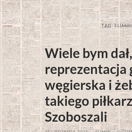
TAG:
ELIMI
Wiele bym dał,
reprezentacja g
węgierska i że
takiego piłkar
Szoboszali
21 LISTOPADA 2023
/
ADMIN
/
0 CO