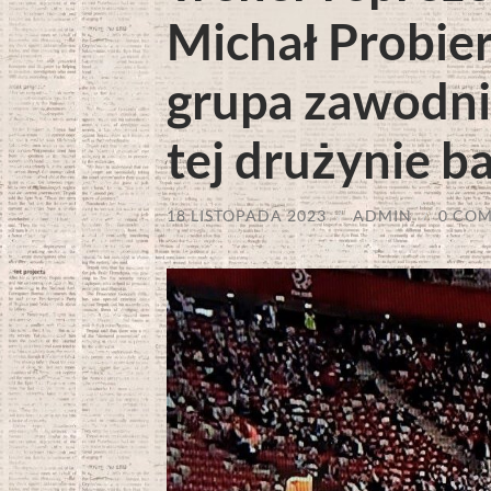
Michał Probier
grupa zawodni
tej drużynie 
18 LISTOPADA 2023
/
ADMIN
/
0 CO