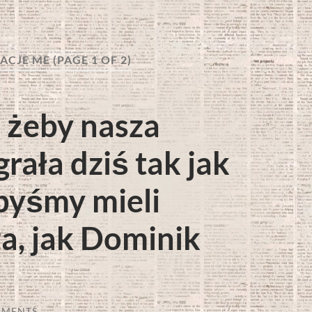
NACJE ME
(PAGE 1 OF 2)
 żeby nasza
rała dziś tak jak
byśmy mieli
za, jak Dominik
MMENTS