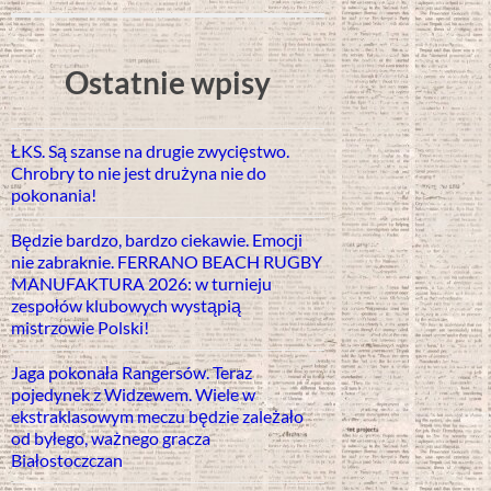
Ostatnie wpisy
ŁKS. Są szanse na drugie zwycięstwo.
Chrobry to nie jest drużyna nie do
pokonania!
Będzie bardzo, bardzo ciekawie. Emocji
nie zabraknie. FERRANO BEACH RUGBY
MANUFAKTURA 2026: w turnieju
zespołów klubowych wystąpią
mistrzowie Polski!
Jaga pokonała Rangersów. Teraz
pojedynek z Widzewem. Wiele w
ekstraklasowym meczu będzie zależało
od byłego, ważnego gracza
Białostoczczan