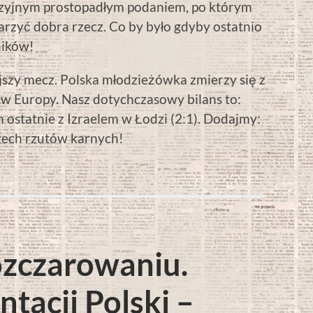
nezyjnym prostopadłym podaniem, po którym
marzyć dobra rzecz. Co by było gdyby ostatnio
ników!
jszy mecz. Polska młodzieżówka zmierzy się z
w Europy. Nasz dotychczasowy bilans to:
m ostatnie z Izraelem w Łodzi (2:1). Dodajmy:
zech rzutów karnych!
ozczarowaniu.
ntacji Polski –