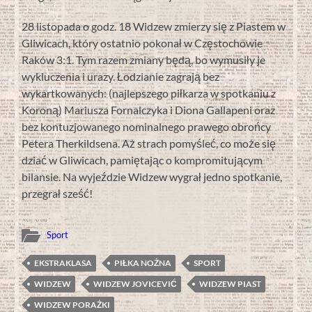
28 listopada o godz. 18 Widzew zmierzy się z Piastem w
Gliwicach, który ostatnio pokonał w Częstochowie
Raków 3:1. Tym razem zmiany będą, bo wymusiły je
wykluczenia i urazy. Łodzianie zagrają bez
wykartkowanych: (najlepszego piłkarza w spotkaniu z
Koroną) Mariusza Fornalczyka i Diona Gallapeni oraz
bez kontuzjowanego nominalnego prawego obrońcy
Petera Therkildsena. Aż strach pomyśleć, co może się
dziać w Gliwicach, pamiętając o kompromitującym
bilansie. Na wyjeździe Widzew wygrał jedno spotkanie,
przegrał sześć!
Sport
EKSTRAKLASA
PIŁKA NOŻNA
SPORT
WIDZEW
WIDZEW JOVICEVIĆ
WIDZEW PIAST
WIDZEW PORAŻKI