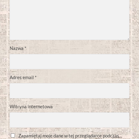
Nazwa
*
Adres email
*
Witryna internetowa
Zapamiętaj moje dane w tej przeglądarce podczas