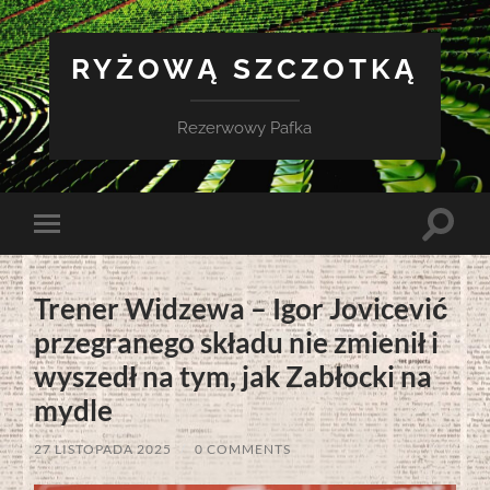
RYŻOWĄ SZCZOTKĄ
Rezerwowy Pafka
Toggle
Toggle
search
mobile
field
menu
Trener Widzewa – Igor Jovicević
przegranego składu nie zmienił i
wyszedł na tym, jak Zabłocki na
mydle
27 LISTOPADA 2025
/
0 COMMENTS