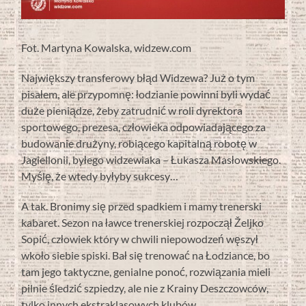
Fot. Martyna Kowalska, widzew.com
Największy transferowy błąd Widzewa? Już o tym
pisałem, ale przypomnę: łodzianie powinni byli wydać
duże pieniądze, żeby zatrudnić w roli dyrektora
sportowego, prezesa, człowieka odpowiadającego za
budowanie drużyny, robiącego kapitalną robotę w
Jagiellonii, byłego widzewiaka – Łukasza Masłowskiego.
Myślę, że wtedy byłyby sukcesy…
A tak. Bronimy się przed spadkiem i mamy trenerski
kabaret. Sezon na ławce trenerskiej rozpoczął Željko
Sopić, człowiek który w chwili niepowodzeń węszył
wkoło siebie spiski. Bał się trenować na Łodziance, bo
tam jego taktyczne, genialne ponoć, rozwiązania mieli
pilnie śledzić szpiedzy, ale nie z Krainy Deszczowców,
tylko innych ekstraklasowych klubów.