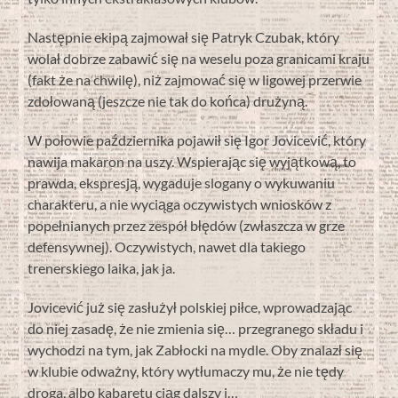
Następnie ekipą zajmował się Patryk Czubak, który
wolał dobrze zabawić się na weselu poza granicami kraju
(fakt że na chwilę), niż zajmować się w ligowej przerwie
zdołowaną (jeszcze nie tak do końca) drużyną.
W połowie października pojawił się Igor Jovicević, który
nawija makaron na uszy. Wspierając się wyjątkową, to
prawda, ekspresją, wygaduje slogany o wykuwaniu
charakteru, a nie wyciąga oczywistych wniosków z
popełnianych przez zespół błędów (zwłaszcza w grze
defensywnej). Oczywistych, nawet dla takiego
trenerskiego laika, jak ja.
Jovicević już się zasłużył polskiej piłce, wprowadzając
do niej zasadę, że nie zmienia się… przegranego składu i
wychodzi na tym, jak Zabłocki na mydle. Oby znalazł się
w klubie odważny, który wytłumaczy mu, że nie tędy
droga, albo kabaretu ciąg dalszy i…